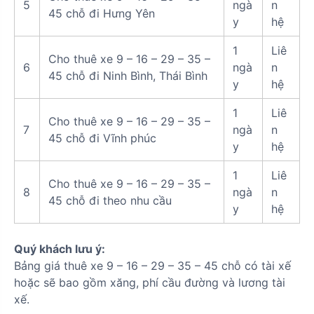
5
ngà
n
45 chỗ đi Hưng Yên
y
hệ
1
Liê
Cho thuê xe 9 – 16 – 29 – 35 –
6
ngà
n
45 chỗ đi Ninh Bình, Thái Bình
y
hệ
1
Liê
Cho thuê xe 9 – 16 – 29 – 35 –
7
ngà
n
45 chỗ đi Vĩnh phúc
y
hệ
1
Liê
Cho thuê xe 9 – 16 – 29 – 35 –
8
ngà
n
45 chỗ đi theo nhu cầu
y
hệ
Quý khách lưu ý:
Bảng giá thuê xe 9 – 16 – 29 – 35 – 45 chỗ có tài xế
hoặc sẽ bao gồm xăng, phí cầu đường và lương tài
xế.