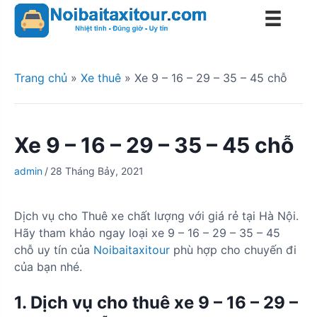
S
k
i
p
t
Trang chủ
»
Xe thuê
»
Xe 9 – 16 – 29 – 35 – 45 chỗ
o
c
o
Xe 9 – 16 – 29 – 35 – 45 chỗ
n
t
admin
/
28 Tháng Bảy, 2021
e
n
t
Dịch vụ cho Thuê xe chất lượng với giá rẻ tại Hà Nội.
Hãy tham khảo ngay loại xe 9 – 16 – 29 – 35 – 45
chỗ uy tín của
Noibaitaxitour
phù hợp cho chuyến đi
của bạn nhé.
1. Dịch vụ cho thuê xe 9 – 16 – 29 –