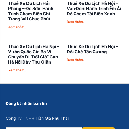
Thuê Xe Du Lịch Hải
Thuê Xe Du Lịch Hà Nội –
s
Phòng – Đồ Sơn: Hành
Vân Đồn: Hành Trình Êm Ái
l
Trình Chạm Biển Chỉ
Để Chạm Tới Biển Xanh
a
Trong Vài Chục Phút
s
Xem thêm...
Xem thêm...
h
M
M
s
Thuê Xe Du Lịch Hà Nội –
Thuê Xe Du Lịch Hà Nội –
Vườn Quốc Gia Ba Vì:
Đồi Chè Tân Cương
l
Chuyến Đi “Đổi Gió” Gần
a
Xem thêm...
Hà Nội Đầy Thư Giãn
s
h
Xem thêm...
Y
Y
Y
Y
Đăng ký nhận bản tin
Công Ty TNHH Trần Gia Phú Thái