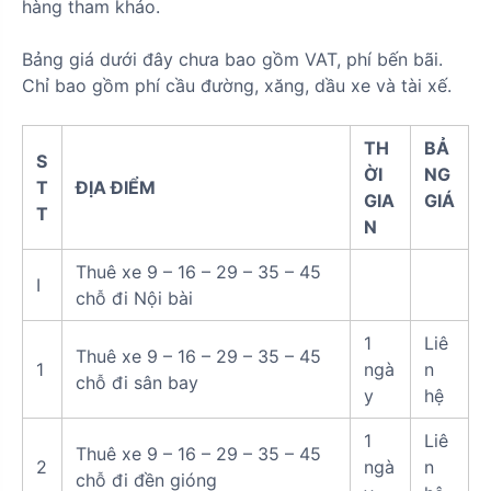
hàng tham khảo.
Bảng giá dưới đây chưa bao gồm VAT, phí bến bãi.
Chỉ bao gồm phí cầu đường, xăng, dầu xe và tài xế.
TH
BẢ
S
ỜI
NG
T
ĐỊA ĐIỂM
GIA
GIÁ
T
N
Thuê xe 9 – 16 – 29 – 35 – 45
I
chỗ đi Nội bài
1
Liê
Thuê xe 9 – 16 – 29 – 35 – 45
1
ngà
n
chỗ đi sân bay
y
hệ
1
Liê
Thuê xe 9 – 16 – 29 – 35 – 45
2
ngà
n
chỗ đi đền gióng