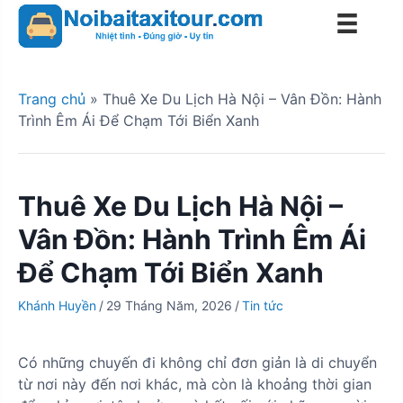
S
k
i
p
t
Trang chủ
»
Thuê Xe Du Lịch Hà Nội – Vân Đồn: Hành
o
Trình Êm Ái Để Chạm Tới Biển Xanh
c
o
n
Thuê Xe Du Lịch Hà Nội –
t
e
Vân Đồn: Hành Trình Êm Ái
n
Để Chạm Tới Biển Xanh
t
Khánh Huyền
/
29 Tháng Năm, 2026
/
Tin tức
Có những chuyến đi không chỉ đơn giản là di chuyển
từ nơi này đến nơi khác, mà còn là khoảng thời gian