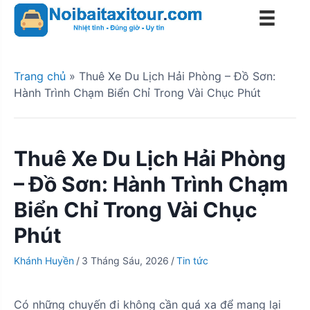
S
k
i
p
t
Trang chủ
»
Thuê Xe Du Lịch Hải Phòng – Đồ Sơn:
o
Hành Trình Chạm Biển Chỉ Trong Vài Chục Phút
c
o
n
Thuê Xe Du Lịch Hải Phòng
t
e
– Đồ Sơn: Hành Trình Chạm
n
Biển Chỉ Trong Vài Chục
t
Phút
Khánh Huyền
/
3 Tháng Sáu, 2026
/
Tin tức
Có những chuyến đi không cần quá xa để mang lại