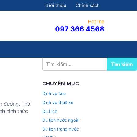
Giới thiệu
Chính sách
Hotline
097 366 4568
T
ì
m
k
CHUYÊN MỤC
i
ế
Dịch vụ taxi
m
Dịch vụ thuê xe
n đường. Thời
c
nh hình thức
Du Lịch
h
o
Du lịch nước ngoài
:
Du lịch trong nước