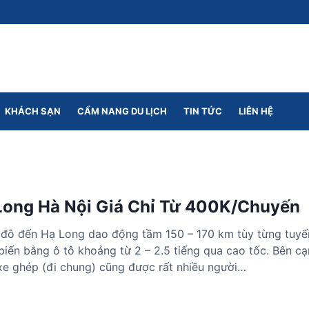
KHÁCH SẠN
CẨM NANG DU LỊCH
TIN TỨC
LIÊN HỆ
Long Hà Nội Giá Chỉ Từ 400K/Chuyến
 đô đến Hạ Long dao động tầm 150 – 170 km tùy từng tuyế
biến bằng ô tô khoảng từ 2 – 2.5 tiếng qua cao tốc. Bên cạ
ụ xe ghép (đi chung) cũng được rất nhiều người…