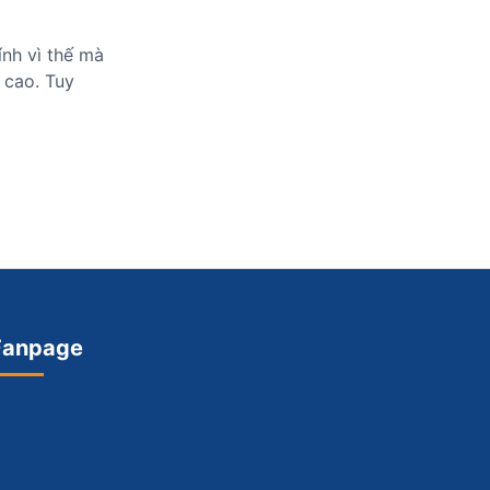
ính vì thế mà
t cao. Tuy
Fanpage