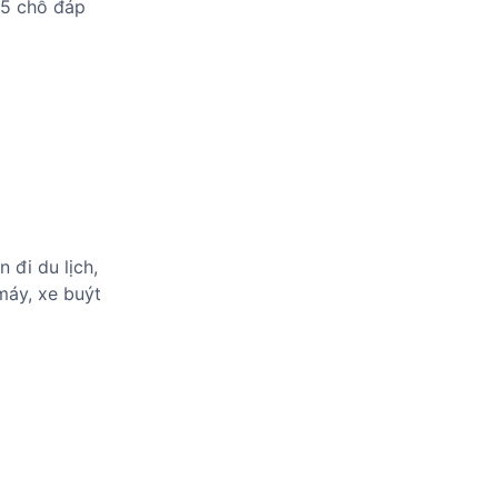
 5 chỗ đáp
 đi du lịch,
 máy, xe buýt