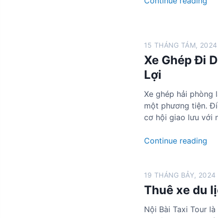
X
Continue reading
–
0
h
e
N
k
g
g
i
/
i
h
n
c
á
15 THÁNG TÁM, 2024
é
h
h
t
Xe Ghép Đi D
p
B
u
ố
H
Lợi
ì
y
t
à
n
ế
N
Xe ghép hải phòng l
h
n
ộ
một phương tiện. Đi
g
i
cơ hội giao lưu với
i
–
á
H
X
Continue reading
2
ạ
e
5
L
G
0
o
h
19 THÁNG BẢY, 2024
k
n
é
Thuê xe du lị
/
g
p
c
Nội Bài Taxi Tour là
g
Đ
h