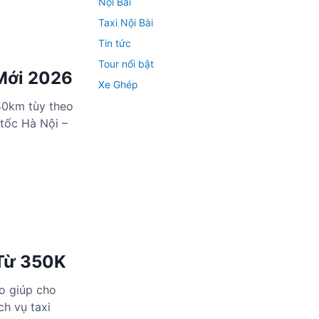
Nội Bài
Taxi Nội Bài
Tin tức
Tour nổi bật
Mới 2026
Xe Ghép
50km tùy theo
 tốc Hà Nội –
 Từ 350K
o giúp cho
ch vụ taxi