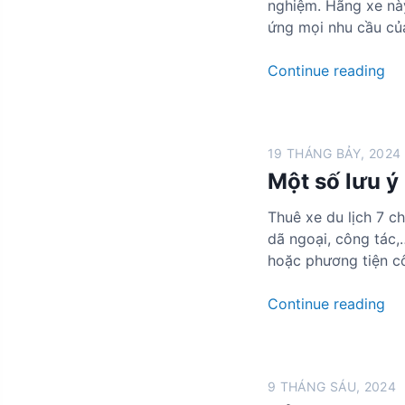
nghiệm. Hãng xe này
i
i
u
ứng mọi nhu cầu củ
á
D
y
r
u
ế
T
Continue reading
ẻ
L
n
h
t
ị
u
ạ
c
ê
i
h
19 THÁNG BẢY, 2024
x
N
H
Một số lưu ý 
e
ộ
ả
d
i
i
Thuê xe du lịch 7 c
u
B
P
dã ngoại, công tác,…
l
à
h
hoặc phương tiện c
ị
i
ò
c
T
n
M
Continue reading
h
a
g
ộ
4
x
:
t
c
i
G
s
h
T
i
9 THÁNG SÁU, 2024
ố
ỗ
o
ả