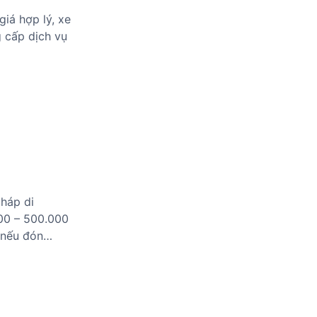
giá hợp lý, xe
g cấp dịch vụ
pháp di
000 – 500.000
h nếu đón…