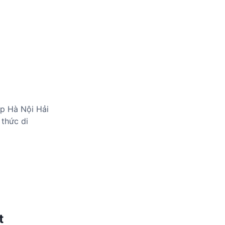
ép Hà Nội Hải
 thức di
t