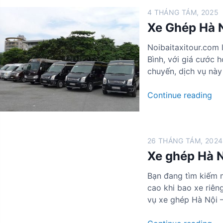
h
N
t
T
4 THÁNG TÁM, 2025
é
ộ
ừ
ừ
Xe Ghép Hà N
p
i
3
3
H
đ
5
5
Noibaitaxitour.com 
à
i
0
0
Bình, với giá cước h
N
T
k
K
chuyến, dịch vụ này 
ộ
r
i
à
X
Continue reading
C
n
e
ẩ
g
G
m
A
h
P
n
26 THÁNG TÁM, 2024
é
h
N
Xe ghép Hà Nộ
p
ả
i
H
g
n
Bạn đang tìm kiếm m
à
i
h
cao khi bao xe riên
N
á
B
vụ xe ghép Hà Nội –
ộ
5
ì
i
0
n