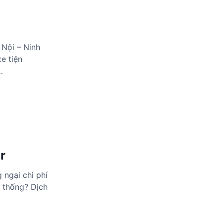
 Nội – Ninh
e tiện
…
r
 ngại chi phí
n thống? Dịch