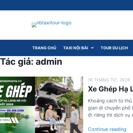
S
k
i
p
t
o
c
TRANG CHỦ
TAXI NỘI BÀI
TOUR DU LỊCH
o
Tác giả:
admin
n
t
e
16 THÁNG TƯ, 2026
n
Xe Ghép Hạ 
t
Khoảng cách từ thủ
gian di chuyển phổ 
đi riêng thì dịch v
X
Continue reading