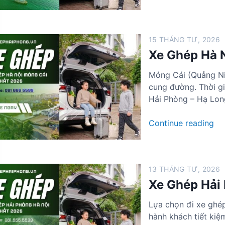
e
G
h
15 THÁNG TƯ, 2026
é
Xe Ghép Hà 
p
H
Móng Cái (Quảng Ni
ạ
cung đường. Thời gi
L
Hải Phòng – Hạ Lon
o
n
X
Continue reading
g
e
H
G
à
h
N
13 THÁNG TƯ, 2026
é
ộ
Xe Ghép Hải 
p
i
H
G
Lựa chọn đi xe ghép
à
i
hành khách tiết kiệm
N
á