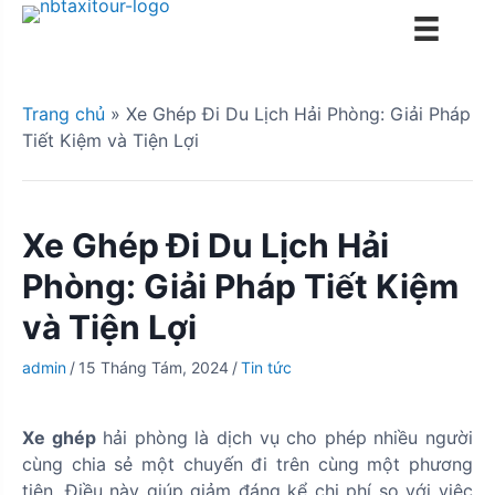
S
k
i
p
Trang chủ
»
Xe Ghép Đi Du Lịch Hải Phòng: Giải Pháp
t
Tiết Kiệm và Tiện Lợi
o
c
o
n
Xe Ghép Đi Du Lịch Hải
t
Phòng: Giải Pháp Tiết Kiệm
e
n
và Tiện Lợi
t
admin
/
15 Tháng Tám, 2024
/
Tin tức
Xe ghép
hải phòng là dịch vụ cho phép nhiều người
cùng chia sẻ một chuyến đi trên cùng một phương
tiện. Điều này giúp giảm đáng kể chi phí so với việc