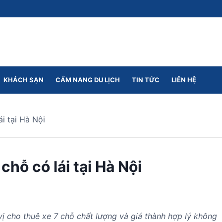
KHÁCH SẠN
CẨM NANG DU LỊCH
TIN TỨC
LIÊN HỆ
i tại Hà Nội
chỗ có lái tại Hà Nội
ị cho thuê xe 7 chỗ chất lượng và giá thành hợp lý không