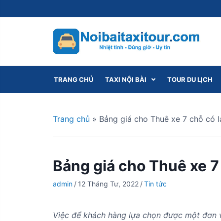
S
k
i
p
t
o
c
TRANG CHỦ
TAXI NỘI BÀI
TOUR DU LỊCH
o
n
t
Trang chủ
»
Bảng giá cho Thuê xe 7 chỗ có lá
e
n
t
Bảng giá cho Thuê xe 7 
admin
/
12 Tháng Tư, 2022
/
Tin tức
Việc để khách hàng lựa chọn được một đơn v