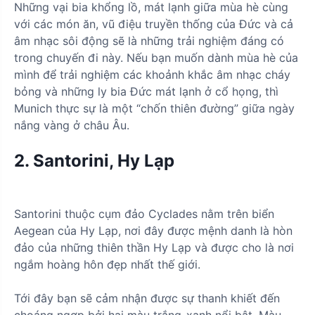
Những vại bia khổng lồ, mát lạnh giữa mùa hè cùng
với các món ăn, vũ điệu truyền thống của Đức và cả
âm nhạc sôi động sẽ là những trải nghiệm đáng có
trong chuyến đi này. Nếu bạn muốn dành mùa hè của
mình để trải nghiệm các khoảnh khắc âm nhạc cháy
bỏng và những ly bia Đức mát lạnh ở cổ họng, thì
Munich thực sự là một “chốn thiên đường” giữa ngày
nắng vàng ở châu Âu.
2. Santorini, Hy Lạp
Santorini thuộc cụm đảo Cyclades nằm trên biển
Aegean của Hy Lạp, nơi đây được mệnh danh là hòn
đảo của những thiên thần Hy Lạp và được cho là nơi
ngắm hoàng hôn đẹp nhất thế giới.
Tới đây bạn sẽ cảm nhận được sự thanh khiết đến
choáng ngợp bởi hai màu trắng-xanh nổi bật. Màu