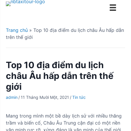
S
k
i
p
Trang chủ
»
Top 10 địa điểm du lịch châu Âu hấp dẫn
t
trên thế giới
o
c
o
n
Top 10 địa điểm du lịch
t
châu Âu hấp dẫn trên thế
e
n
giới
t
admin
/
11 Tháng Mười Một, 2021
/
Tin tức
Mang trong mình một bề dày lịch sử với nhiều thăng
trầm và biến cố, Châu Âu Trung cận đại có một nền
văn minh rực rỡ, xứng đáng là văn minh của thế giới