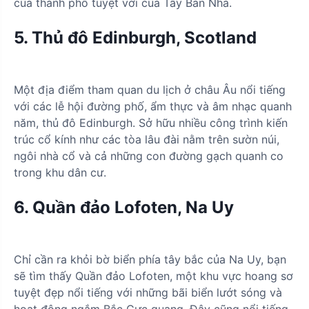
của thành phố tuyệt vời của Tây Ban Nha.
5. Thủ đô Edinburgh, Scotland
Một địa điểm tham quan du lịch ở châu Âu nổi tiếng
với các lễ hội đường phố, ẩm thực và âm nhạc quanh
năm, thủ đô Edinburgh. Sở hữu nhiều công trình kiến
trúc cổ kính như các tòa lâu đài nằm trên sườn núi,
ngôi nhà cổ và cả những con đường gạch quanh co
trong khu dân cư.
6. Quần đảo Lofoten, Na Uy
Chỉ cần ra khỏi bờ biển phía tây bắc của Na Uy, bạn
sẽ tìm thấy Quần đảo Lofoten, một khu vực hoang sơ
tuyệt đẹp nổi tiếng với những bãi biển lướt sóng và
hoạt động ngắm Bắc Cực quang. Đây cũng nổi tiếng