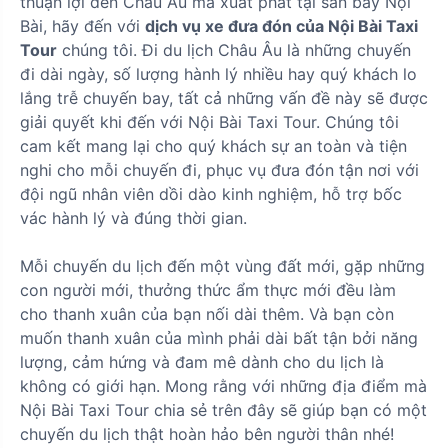
thuận lợi đến Châu Âu mà xuất phát tại sân bay Nội
Bài, hãy đến với
dịch vụ xe đưa đón của Nội Bài Taxi
Tour
chúng tôi. Đi du lịch Châu Âu là những chuyến
đi dài ngày, số lượng hành lý nhiều hay quý khách lo
lắng trễ chuyến bay, tất cả những vấn đề này sẽ được
giải quyết khi đến với Nội Bài Taxi Tour. Chúng tôi
cam kết mang lại cho quý khách sự an toàn và tiện
nghi cho mỗi chuyến đi, phục vụ đưa đón tận nơi với
đội ngũ nhân viên dồi dào kinh nghiệm, hỗ trợ bốc
vác hành lý và đúng thời gian.
Mỗi chuyến du lịch đến một vùng đất mới, gặp những
con người mới, thưởng thức ẩm thực mới đều làm
cho thanh xuân của bạn nối dài thêm. Và bạn còn
muốn thanh xuân của mình phải dài bất tận bởi năng
lượng, cảm hứng và đam mê dành cho du lịch là
không có giới hạn. Mong rằng với những địa điểm mà
Nội Bài Taxi Tour chia sẻ trên đây sẽ giúp bạn có một
chuyến du lịch thật hoàn hảo bên người thân nhé!