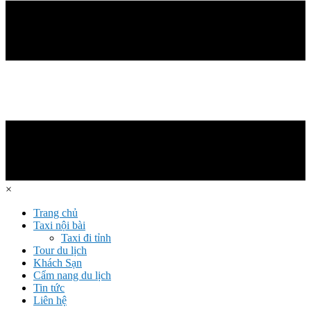
×
Trang chủ
Taxi nội bài
Taxi đi tỉnh
Tour du lịch
Khách Sạn
Cẩm nang du lịch
Tin tức
Liên hệ