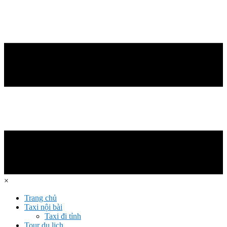
×
Trang chủ
Taxi nội bài
Taxi đi tỉnh
Tour du lịch