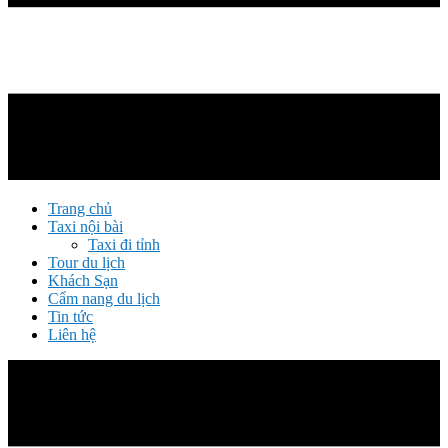
Trang chủ
Taxi nội bài
Taxi đi tỉnh
Tour du lịch
Khách Sạn
Cẩm nang du lịch
Tin tức
Liên hệ