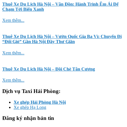
Thuê Xe Du Lịch Hà Nội – Vân Đồn: Hành Trình Êm Ái Để
Chạm Tới Biển Xanh
Xem thêm...
Thuê Xe Du Lịch Hà Nội – Vườn Quốc Gia Ba Vì: Chuyến Đi
“Đổi Gió” Gần Hà Nội Đầy Thư Giãn
Xem thêm...
Thuê Xe Du Lịch Hà Nội – Đồi Chè Tân Cương
Xem thêm...
Dịch vụ Taxi Hải Phòng:
Xe ghép Hải Phòng Hà Nội
Xe ghép Hạ Long
Đăng ký nhận bản tin