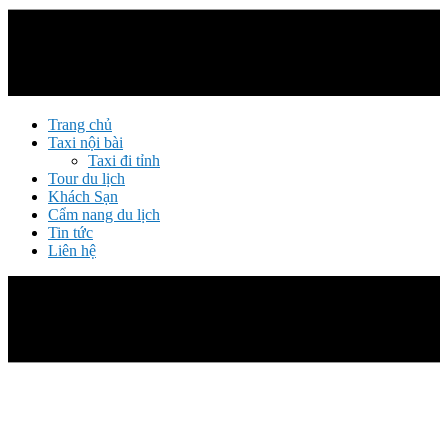
Trang chủ
Taxi nội bài
Taxi đi tỉnh
Tour du lịch
Khách Sạn
Cẩm nang du lịch
Tin tức
Liên hệ