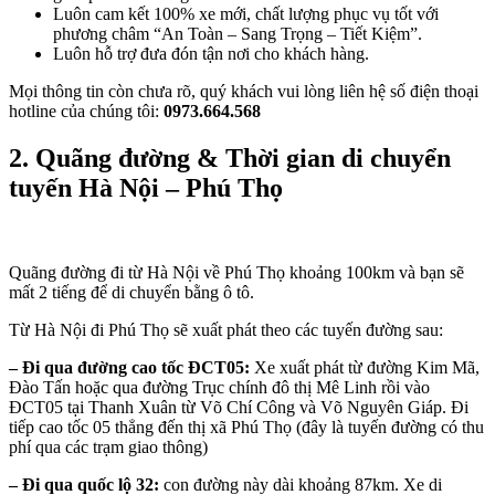
Luôn cam kết 100% xe mới, chất lượng phục vụ tốt với
phương châm “An Toàn – Sang Trọng – Tiết Kiệm”.
Luôn hỗ trợ đưa đón tận nơi cho khách hàng.
Mọi thông tin còn chưa rõ, quý khách vui lòng liên hệ số điện thoại
hotline của chúng tôi:
0973.664.568
2. Quãng đường & Thời gian di chuyển
tuyến Hà Nội – Phú Thọ
Quãng đường đi từ Hà Nội về Phú Thọ khoảng 100km và bạn sẽ
mất 2 tiếng để di chuyển bằng ô tô.
Từ Hà Nội đi Phú Thọ sẽ xuất phát theo các tuyến đường sau:
– Đi qua đường cao tốc ĐCT05:
Xe xuất phát từ đường Kim Mã,
Đào Tấn hoặc qua đường Trục chính đô thị Mê Linh rồi vào
ĐCT05 tại Thanh Xuân từ Võ Chí Công và Võ Nguyên Giáp. Đi
tiếp cao tốc 05 thẳng đến thị xã Phú Thọ (đây là tuyến đường có thu
phí qua các trạm giao thông)
– Đi qua quốc lộ 32:
con đường này dài khoảng 87km. Xe di