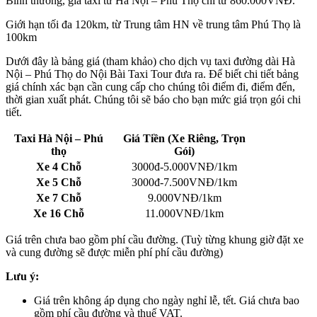
Bình thường, giá taxi từ Hà Nội – Phú Thọ chỉ từ 860.000VNĐ.
Giới hạn tối đa 120km, từ Trung tâm HN về trung tâm Phú Thọ là
100km
Dưới đây là bảng giá (tham khảo) cho dịch vụ taxi đường dài Hà
Nội – Phú Thọ do Nội Bài Taxi Tour đưa ra. Để biết chi tiết bảng
giá chính xác bạn cần cung cấp cho chúng tôi điểm đi, điểm đến,
thời gian xuất phát. Chúng tôi sẽ báo cho bạn mức giá trọn gói chi
tiết.
Taxi Hà Nội – Phú
Giá Tiền
(Xe Riêng, Trọn
thọ
Gói)
Xe 4 Chỗ
3000đ-5.000VNĐ/1km
Xe 5 Chỗ
3000đ-7.500VNĐ/1km
Xe 7 Chỗ
9.000VNĐ/1km
Xe 16 Chỗ
11.000VNĐ/1km
Giá trên chưa bao gồm phí cầu đường. (Tuỳ từng khung giờ đặt xe
và cung đường sẽ được miễn phí phí cầu đường)
Lưu ý:
Giá trên không áp dụng cho ngày nghỉ lễ, tết. Giá chưa bao
gồm phí cầu đường và thuế VAT.