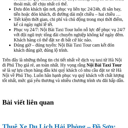
thoải mái, dễ chịu nhất có thể.
Đưa đón khách tận nơi, phục vụ liên tục 24/24h, đi sân bay,
tiễn hoặc đón khách, đi đường dài một chiều – hai chiều …
Tiết kiệm thời gian, chi phí và chủ động trong mọi thời điểm,
kể cả ngày nghỉ lễ tết.
Phục vụ 24/7: Nội Bài Taxi Tour luôn nỗ lực để phục vụ 24/7
với đội ngũ trực tổng đài chuyên nghiệp không kể ngày đêm.
Khách hàng có thể đặt xe đi bất cứ lúc nào.
Đúng giờ – đúng tuyến: Nội Bài Taxi Tour cam kết đón
khách đúng giờ, đúng lộ trình.
Trên đây là những thông tin chi tiết nhất về dịch vụ taxi từ Hà Nội
đi Phú Thọ giá rẻ, an toàn nhất. Hy vọng rằng
Nội Bài Taxi Tour
sẽ là sự lựa chọn hàng đầu khi quý khách có nhu cầu đặt xe từ Hà
Nội về Phú Thọ. Luôn hân hạnh phục vụ quý khách với chất lượng
tốt nhất, mức giá yêu thương và nhiều chương trình ưu đãi hấp dẫn.
Bài viết liên quan
Thuê Xe Du Lịch Hải Phòng – Đồ Sơn: