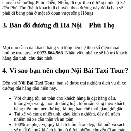
chuyển về hướng Phúc Diễn, Nhổn, đi dọc theo đường quốc lộ 32
đến Phú Thọ (hành khách di chuyển theo đường này đó là bạn sẽ
phải đi bằng phà ở một số đoạn vượt sông Hồng)
3. Bản đồ đường đi Hà Nội – Phú Thọ
Mọi nhu cầu của khách hàng vui lòng liên hệ theo số điện thoại
hotline trực tuyến:
0973.664.568
. Nhân viên nhà xe sẽ hỗ trợ khách
hàng tận tình, chu đáo nhất.
4. Vì sao bạn nên chọn Nội Bài Taxi Tour?
Đến với
Nội Bài Taxi Tour
, bạn sẽ được trải nghiệm dịch vụ đi xe
đường dài hàng đầu hiện nay.
Với chúng tôi, an toàn cho khách hàng là đặt hàng đầu,
không vội vàng, luôn đi đúng luật, luôn sẵn sàng theo khách
hàng trên mọi nẻo đường, không hạn chế thời gian giờ giấc.
Tài xế vô cùng nhiệt tình, giàu kinh nghiệm, đầy đủ trách
nhiệm lái xe cẩn thận và an toàn.
100% xe phục vụ quý khách luôn là xe đẹp, đời mới và sạch
sẽ nhất để quý khách luôn có được những chuyến đi an toàn,