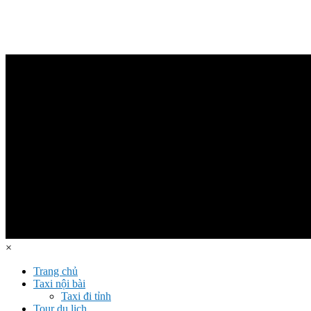
×
Trang chủ
Taxi nội bài
Taxi đi tỉnh
Tour du lịch