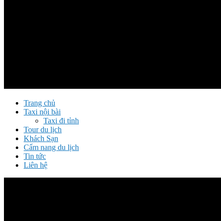
Trang chủ
Taxi nội bài
Taxi đi tỉnh
Tour du lịch
Khách Sạn
Cẩm nang du lịch
Tin tức
Liên hệ