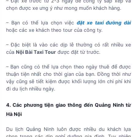
– Đặt xe trước từ 2-3 ngày để công ty sắp xếp và
chọn được xe ưng ý như mong muốn khách hàng.
– Bạn có thể lựa chọn việc
đặt xe taxi đường dài
hoặc các xe khách theo tour của công ty.
– Đặc biệt là vào các dịp lễ thường có rất nhiều xe
của
Nội Bài Taxi Tour
được đặt từ trước.
– Bạn cũng có thể lựa chọn theo ngày thuê để được
thuận tiện nhất cho thời gian của bạn. Đồng thời như
vậy cũng sẽ tiết kiệm được khối lượng lớn chi phí khi
đi du lịch nhiều ngày.
4. Các phương tiện giao thông đến Quảng Ninh từ
Hà Nội
Du lịch Quảng Ninh luôn được nhiều du khách lựa
chọn trong các dịp nghỉ dưỡng gia đình. Tuy nhiên