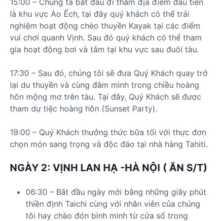
15:00 – Chúng ta bắt đầu đi thăm địa điểm đầu tiên
là khu vực Ao Ếch, tại đây quý khách có thể trải
nghiệm hoạt động chèo thuyền Kayak tại các điểm
vui chơi quanh Vịnh. Sau đó quý khách có thể tham
gia hoạt động bơi và tắm tại khu vực sau đuôi tàu.
17:30 – Sau đó, chúng tôi sẽ đưa Quý Khách quay trở
lại du thuyền và cùng đắm mình trong chiều hoàng
hôn mộng mơ trên tàu. Tại đây, Quý Khách sẽ được
tham dự tiệc hoàng hôn (Sunset Party).
19:00 – Quý Khách thưởng thức bữa tối với thực đơn
chọn món sang trọng và độc đáo tại nhà hàng Tahiti.
NGÀY 2: VỊNH LAN HẠ -HÀ NỘI ( ĂN S/T)
06:30 – Bắt đầu ngày mới bằng những giây phút
thiền định Taichi cùng với nhân viên của chúng
tôi hay chào đón bình minh từ cửa sổ trong