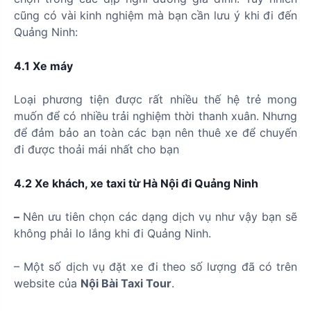
cũng có vài kinh nghiệm mà bạn cần lưu ý khi đi đến
Quảng Ninh:
4.1 Xe máy
Loại phương tiện được rất nhiều thế hệ trẻ mong
muốn để có nhiều trải nghiệm thời thanh xuân. Nhưng
để đảm bảo an toàn các bạn nên thuê xe để chuyến
đi được thoải mái nhất cho bạn
4.2 Xe khách, xe taxi từ Hà Nội đi Quảng Ninh
–
Nên ưu tiên chọn các dạng dịch vụ như vậy bạn sẽ
không phải lo lắng khi đi Quảng Ninh.
– Một số dịch vụ đặt xe đi theo số lượng đã có trên
website của
Nội Bài Taxi Tour
.