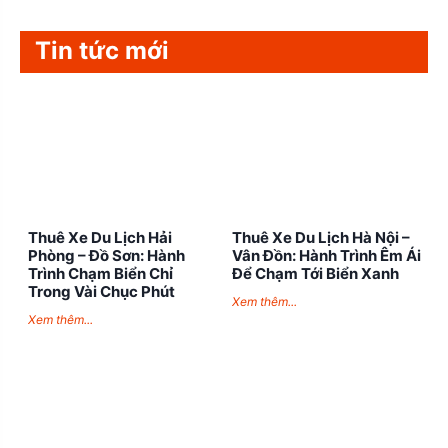
:
s
M
l
Tin tức mới
M
a
s
s
l
h
a
D
s
D
h
s
D
l
D
a
s
s
l
Thuê Xe Du Lịch Hải
h
Thuê Xe Du Lịch Hà Nội –
Phòng – Đồ Sơn: Hành
Vân Đồn: Hành Trình Êm Ái
a
Y
Trình Chạm Biển Chỉ
Để Chạm Tới Biển Xanh
s
Y
Trong Vài Chục Phút
h
Y
Xem thêm...
Y
Xem thêm...
Y
Y
Y
Y