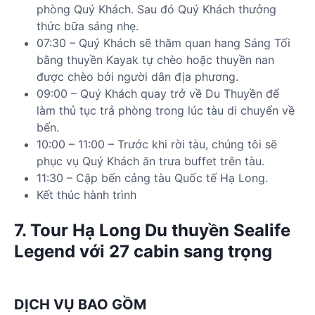
phòng Quý Khách. Sau đó Quý Khách thưởng
thức bữa sáng nhẹ.
07:30 – Quý Khách sẽ thăm quan hang Sáng Tối
bằng thuyền Kayak tự chèo hoặc thuyền nan
được chèo bởi người dân địa phương.
09:00 – Quý Khách quay trở về Du Thuyền để
làm thủ tục trả phòng trong lúc tàu di chuyển về
bến.
10:00 – 11:00 – Trước khi rời tàu, chúng tôi sẽ
phục vụ Quý Khách ăn trưa buffet trên tàu.
11:30 – Cập bến cảng tàu Quốc tế Hạ Long.
Kết thúc hành trình
7. Tour Hạ Long Du thuyền Sealife
Legend với 27 cabin sang trọng
DỊCH VỤ BAO GỒM