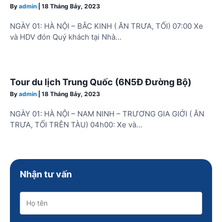
By
admin
|
18 Tháng Bảy, 2023
NGÀY 01: HÀ NỘI – BẮC KINH ( ĂN TRƯA, TỐI) 07:00 Xe
và HDV đón Quý khách tại Nhà…
Tour du lịch Trung Quốc (6N5Đ Đường Bộ)
By
admin
|
18 Tháng Bảy, 2023
NGÀY 01: HÀ NỘI – NAM NINH – TRƯƠNG GIA GIỚI ( ĂN
TRƯA, TỐI TRÊN TÀU) 04h00: Xe và…
Nhận tư vấn