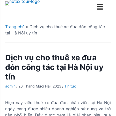
S
k
i
p
Trang chủ
»
Dịch vụ cho thuê xe đưa đón công tác
t
tại Hà Nội uy tín
o
c
o
n
Dịch vụ cho thuê xe đưa
t
đón công tác tại Hà Nội uy
e
n
tín
t
admin
/
26 Tháng Mười Hai, 2023
/
Tin tức
Hiện nay việc thuê xe đưa đón nhân viên tại Hà Nội
ngày càng được nhiều doanh nghiệp sử dụng và trở
nên phổ biến. Đây được xem là giải pháp hiệu quả