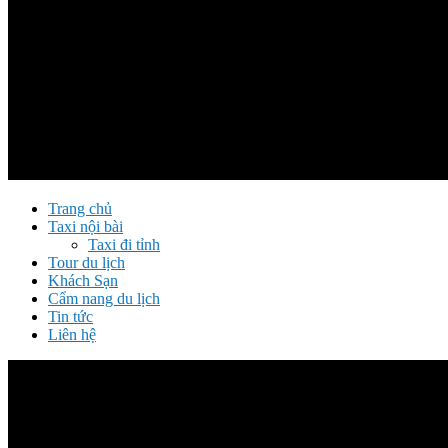
Trang chủ
Taxi nội bài
Taxi đi tỉnh
Tour du lịch
Khách Sạn
Cẩm nang du lịch
Tin tức
Liên hệ