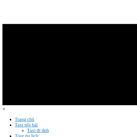
×
Trang chủ
Taxi nội bài
Taxi đi tỉnh
Tour du lịch