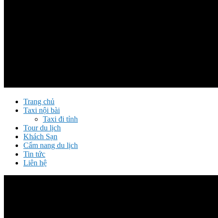
Trang chủ
Taxi nội bài
Taxi đi tỉnh
Tour du lịch
Khách Sạn
Cẩm nang du lịch
Tin tức
Liên hệ