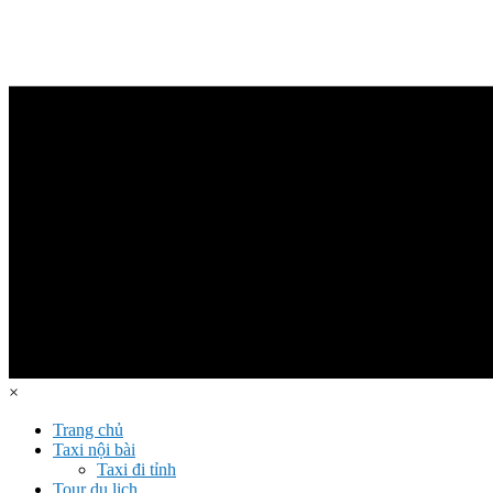
×
Trang chủ
Taxi nội bài
Taxi đi tỉnh
Tour du lịch