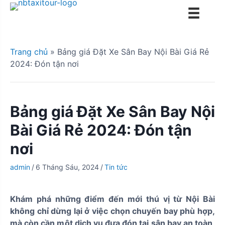
S
k
i
p
Trang chủ
»
Bảng giá Đặt Xe Sân Bay Nội Bài Giá Rẻ
t
2024: Đón tận nơi
o
c
o
n
Bảng giá Đặt Xe Sân Bay Nội
t
Bài Giá Rẻ 2024: Đón tận
e
n
nơi
t
admin
/
6 Tháng Sáu, 2024
/
Tin tức
Khám phá những điểm đến mới thú vị từ Nội Bài
không chỉ dừng lại ở việc chọn chuyến bay phù hợp,
mà còn cần một dịch vụ đưa đón tại sân bay an toàn,