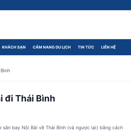
KHÁCH SẠN
CẨM NANG DU LỊCH
TIN TỨC
LIÊN HỆ
 Bình
 đi Thái Bình
 sân bay Nội Bài về Thái Bình (và ngược lại) bằng cách