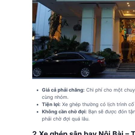
Giá cả phải chăng:
Chi phí cho một chuyế
cùng nhóm.
Tiện lợi:
Xe ghép thường có lịch trình cố
Không cần chờ đợi:
Bạn sẽ được đón tận
phải chờ đợi quá lâu.
2.Xe ghép sân bay Nội Bài – 