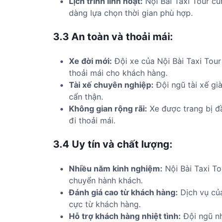
Lịch trình linh hoạt:
Nội Bài Taxi Tour cu
dàng lựa chọn thời gian phù hợp.
3.3
An toàn và thoải mái:
Xe đời mới:
Đội xe của Nội Bài Taxi Tou
thoải mái cho khách hàng.
Tài xế chuyên nghiệp:
Đội ngũ tài xế gi
cẩn thận.
Không gian rộng rãi:
Xe được trang bị đầ
đi thoải mái.
3.4
Uy tín và chất lượng:
Nhiều năm kinh nghiệm:
Nội Bài Taxi To
chuyển hành khách.
Đánh giá cao từ khách hàng:
Dịch vụ của
cực từ khách hàng.
Hỗ trợ khách hàng nhiệt tình:
Đội ngũ nh