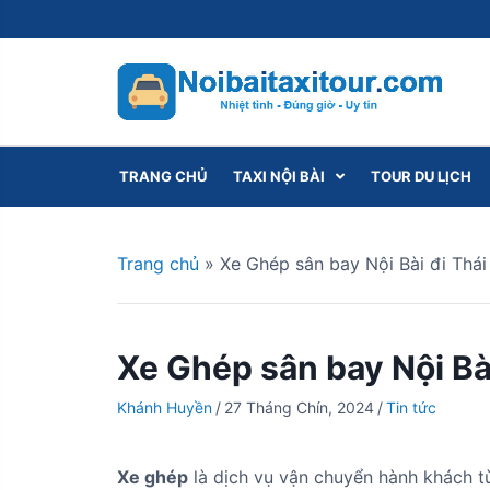
S
k
i
p
t
o
c
TRANG CHỦ
TAXI NỘI BÀI
TOUR DU LỊCH
o
n
t
Trang chủ
»
Xe Ghép sân bay Nội Bài đi Thái
e
n
t
Xe Ghép sân bay Nội Bài
Khánh Huyền
/
27 Tháng Chín, 2024
/
Tin tức
Xe ghép
là dịch vụ vận chuyển hành khách từ