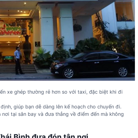
n xe ghép thường rẻ hơn so với taxi, đặc biệt khi đi
 định, giúp bạn dễ dàng lên kế hoạch cho chuyến đi.
 nơi tại sân bay và đưa thẳng về điểm đến mà không
Thái Bình đưa đón tận nơi