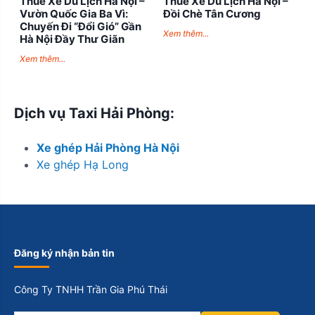
Thuê Xe Du Lịch Hà Nội –
Thuê Xe Du Lịch Hà Nội –
Vườn Quốc Gia Ba Vì:
Đồi Chè Tân Cương
Chuyến Đi “Đổi Gió” Gần
Xem thêm...
Hà Nội Đầy Thư Giãn
Xem thêm...
Dịch vụ Taxi Hải Phòng:
Xe ghép Hải Phòng Hà Nội
Xe ghép Hạ Long
Đăng ký nhận bản tin
Công Ty TNHH Trần Gia Phú Thái