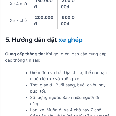
150.000
300.0
Xe 4 chỗ
đ
00đ
200.000
600.0
Xe 7 chỗ
đ
00đ
5. Hướng dẫn đặt
xe ghép
Cung cấp thông tin:
Khi gọi điện, bạn cần cung cấp
các thông tin sau:
Điểm đón và trả: Địa chỉ cụ thể nơi bạn
muốn lên xe và xuống xe.
Thời gian đi: Buổi sáng, buổi chiều hay
buổi tối.
Số lượng người: Bao nhiêu người đi
cùng.
Loại xe: Muốn đi xe 4 chỗ hay 7 chỗ.