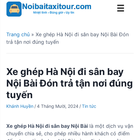
S
k
i
p
t
Trang chủ
»
Xe ghép Hà Nội đi sân bay Nội Bài Đón
o
trả tận nơi đúng tuyến
c
o
n
Xe ghép Hà Nội đi sân bay
t
e
Nội Bài Đón trả tận nơi đúng
n
tuyến
t
Khánh Huyền
/
4 Tháng Mười, 2024
/
Tin tức
Xe ghép Hà Nội đi sân bay Nội Bài
là một dịch vụ vận
chuyển chia sẻ, cho phép nhiều hành khách có điểm