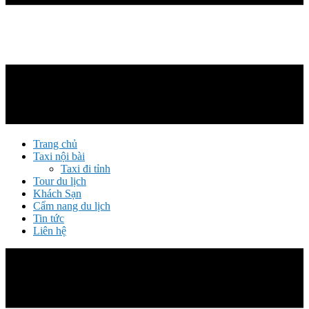
Trang chủ
Taxi nội bài
Taxi đi tỉnh
Tour du lịch
Khách Sạn
Cẩm nang du lịch
Tin tức
Liên hệ