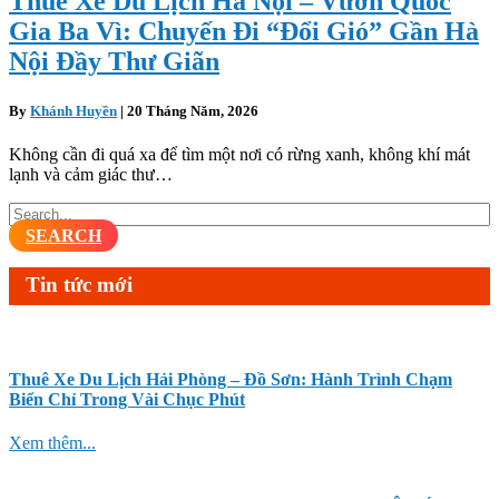
Thuê Xe Du Lịch Hà Nội – Vườn Quốc
Gia Ba Vì: Chuyến Đi “Đổi Gió” Gần Hà
Nội Đầy Thư Giãn
By
Khánh Huyền
|
20 Tháng Năm, 2026
Không cần đi quá xa để tìm một nơi có rừng xanh, không khí mát
lạnh và cảm giác thư…
SEARCH
Tin tức mới
Thuê Xe Du Lịch Hải Phòng – Đồ Sơn: Hành Trình Chạm
Biển Chỉ Trong Vài Chục Phút
Xem thêm...