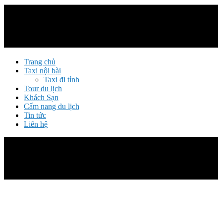
Trang chủ
Taxi nội bài
Taxi đi tỉnh
Tour du lịch
Khách Sạn
Cẩm nang du lịch
Tin tức
Liên hệ