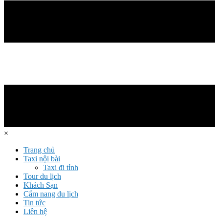
×
Trang chủ
Taxi nội bài
Taxi đi tỉnh
Tour du lịch
Khách Sạn
Cẩm nang du lịch
Tin tức
Liên hệ