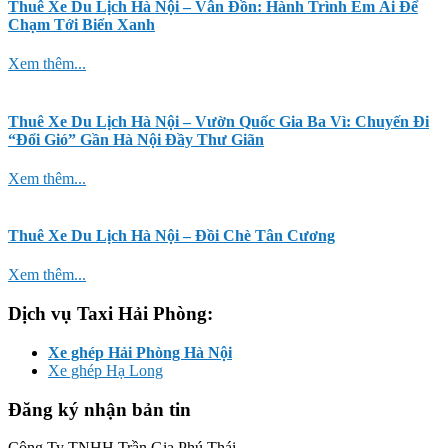
Thuê Xe Du Lịch Hà Nội – Vân Đồn: Hành Trình Êm Ái Để
Chạm Tới Biển Xanh
Xem thêm...
Thuê Xe Du Lịch Hà Nội – Vườn Quốc Gia Ba Vì: Chuyến Đi
“Đổi Gió” Gần Hà Nội Đầy Thư Giãn
Xem thêm...
Thuê Xe Du Lịch Hà Nội – Đồi Chè Tân Cương
Xem thêm...
Dịch vụ Taxi Hải Phòng:
Xe ghép Hải Phòng Hà Nội
Xe ghép Hạ Long
Đăng ký nhận bản tin
Công Ty TNHH Trần Gia Phú Thái