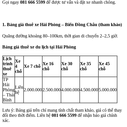
Gọi ngay
081 666 5599
để được tư vấn và đặt xe nhanh chóng.
1. Bảng giá thuê xe Hải Phòng – Biển Đồng Châu (tham khảo)
Quãng đường khoảng 80–100km, thời gian di chuyển 2–2,5 giờ.
Bảng giá thuê xe du lịch tại Hải Phòng
Lịch
Xe
trình
Xe 16
Xe 30
Xe 35
Xe 45
4
Xe 7 chỗ
thuê
chỗ
chỗ
chỗ
chỗ
chỗ
xe
TP
Hải
Liên
Phòng
2.000.000
2.500.000
4.000.000
4.500.000
5.000.000
hệ
– Thái
Bình
Lưu ý: Bảng giá trên chỉ mang tính chất tham khảo, giá có thể thay
đổi theo thời điểm. Liên hệ
081 666 5599
để nhận báo giá chính
xác.