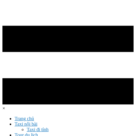
×
Trang chủ
Taxi nội bài
Taxi đi tỉnh
Tour du lịch