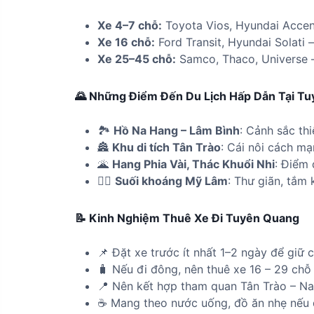
Xe 4–7 chỗ:
Toyota Vios, Hyundai Accent,
Xe 16 chỗ:
Ford Transit, Hyundai Solati 
Xe 25–45 chỗ:
Samco, Thaco, Universe 
🌄 Những Điểm Đến Du Lịch Hấp Dẫn Tại T
🏞️
Hồ Na Hang – Lâm Bình
: Cảnh sắc thi
🏯
Khu di tích Tân Trào
: Cái nôi cách mạ
🌋
Hang Phia Vài, Thác Khuổi Nhi
: Điểm 
🧘‍♀️
Suối khoáng Mỹ Lâm
: Thư giãn, tắm k
📝 Kinh Nghiệm Thuê Xe Đi Tuyên Quang
📌 Đặt xe trước ít nhất 1–2 ngày để giữ 
🧳 Nếu đi đông, nên thuê xe 16 – 29 chỗ
📍 Nên kết hợp tham quan Tân Trào – Na H
☕ Mang theo nước uống, đồ ăn nhẹ nếu 