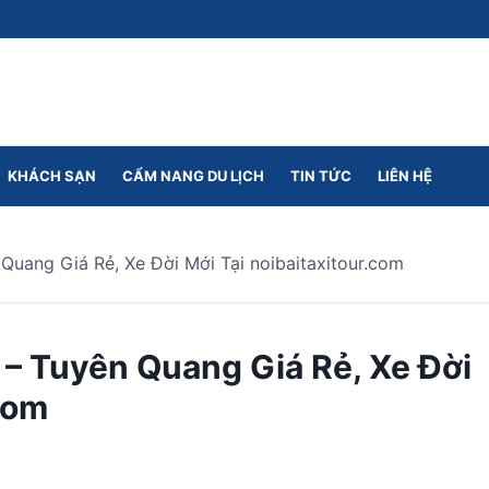
KHÁCH SẠN
CẨM NANG DU LỊCH
TIN TỨC
LIÊN HỆ
Quang Giá Rẻ, Xe Đời Mới Tại noibaitaxitour.com
 – Tuyên Quang Giá Rẻ, Xe Đời
com