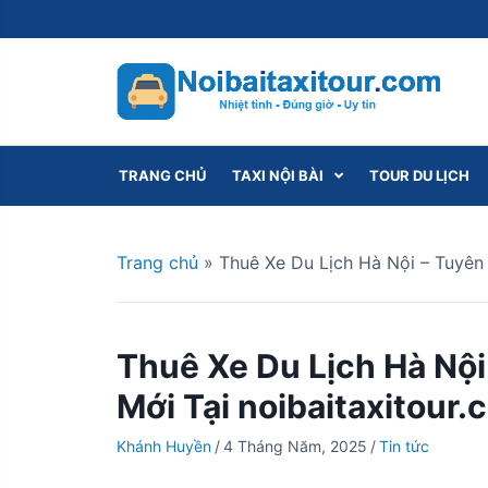
S
k
i
p
t
o
c
TRANG CHỦ
TAXI NỘI BÀI
TOUR DU LỊCH
o
n
t
Trang chủ
»
Thuê Xe Du Lịch Hà Nội – Tuyên 
e
n
t
Thuê Xe Du Lịch Hà Nội
Mới Tại noibaitaxitour.
Khánh Huyền
/
4 Tháng Năm, 2025
/
Tin tức