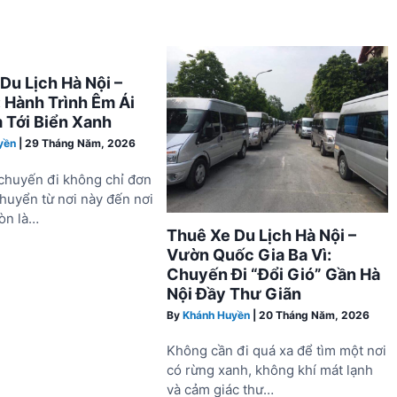
Du Lịch Hà Nội –
 Hành Trình Êm Ái
 Tới Biển Xanh
yền
|
29 Tháng Năm, 2026
chuyến đi không chỉ đơn
chuyển từ nơi này đến nơi
òn là…
Thuê Xe Du Lịch Hà Nội –
Vườn Quốc Gia Ba Vì:
Chuyến Đi “Đổi Gió” Gần Hà
Nội Đầy Thư Giãn
By
Khánh Huyền
|
20 Tháng Năm, 2026
Không cần đi quá xa để tìm một nơi
có rừng xanh, không khí mát lạnh
và cảm giác thư…