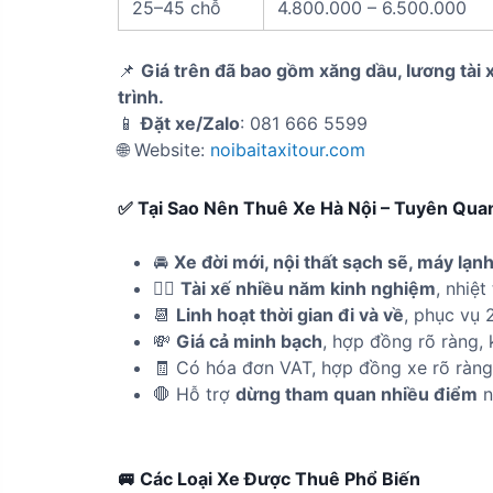
25–45 chỗ
4.800.000 – 6.500.000
📌
Giá trên đã bao gồm xăng dầu, lương tài 
trình.
📱
Đặt xe/Zalo
: 081 666 5599
🌐 Website:
noibaitaxitour.com
✅ Tại Sao Nên Thuê Xe Hà Nội – Tuyên Quan
🚘
Xe đời mới, nội thất sạch sẽ, máy lạn
👨‍✈️
Tài xế nhiều năm kinh nghiệm
, nhiệt
📆
Linh hoạt thời gian đi và về
, phục vụ 2
💸
Giá cả minh bạch
, hợp đồng rõ ràng, 
🧾 Có hóa đơn VAT, hợp đồng xe rõ ràng
🛑 Hỗ trợ
dừng tham quan nhiều điểm
n
🚐 Các Loại Xe Được Thuê Phổ Biến