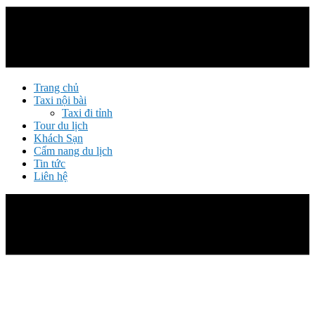
Trang chủ
Taxi nội bài
Taxi đi tỉnh
Tour du lịch
Khách Sạn
Cẩm nang du lịch
Tin tức
Liên hệ