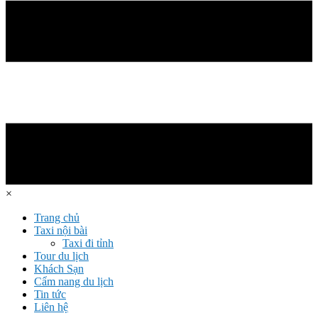
×
Trang chủ
Taxi nội bài
Taxi đi tỉnh
Tour du lịch
Khách Sạn
Cẩm nang du lịch
Tin tức
Liên hệ