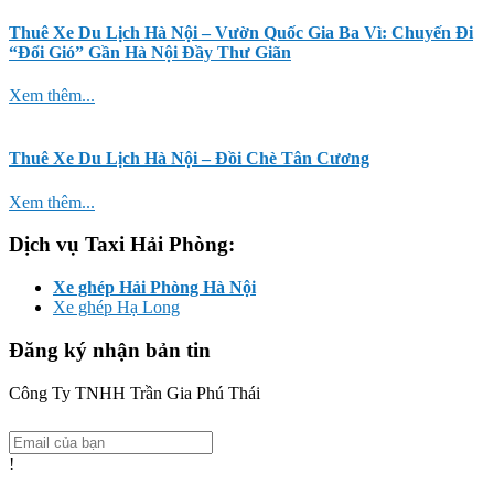
Thuê Xe Du Lịch Hà Nội – Vườn Quốc Gia Ba Vì: Chuyến Đi
“Đổi Gió” Gần Hà Nội Đầy Thư Giãn
Xem thêm...
Thuê Xe Du Lịch Hà Nội – Đồi Chè Tân Cương
Xem thêm...
Dịch vụ Taxi Hải Phòng:
Xe ghép Hải Phòng Hà Nội
Xe ghép Hạ Long
Đăng ký nhận bản tin
Công Ty TNHH Trần Gia Phú Thái
!