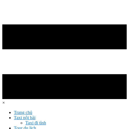
×
Trang chủ
Taxi nội bài
Taxi đi tỉnh
Tour du lịch