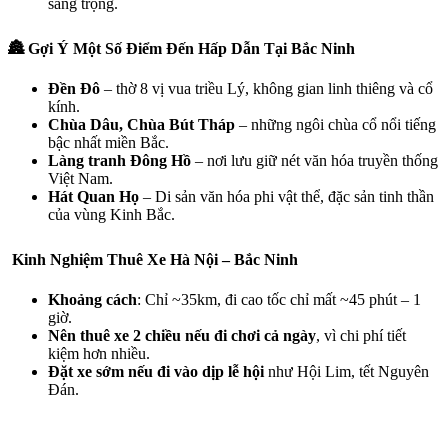
sang trọng.
🏯 Gợi Ý Một Số Điểm Đến Hấp Dẫn Tại Bắc Ninh
Đền Đô
– thờ 8 vị vua triều Lý, không gian linh thiêng và cổ
kính.
Chùa Dâu, Chùa Bút Tháp
– những ngôi chùa cổ nổi tiếng
bậc nhất miền Bắc.
Làng tranh Đông Hồ
– nơi lưu giữ nét văn hóa truyền thống
Việt Nam.
Hát Quan Họ
– Di sản văn hóa phi vật thể, đặc sản tinh thần
của vùng Kinh Bắc.
Kinh Nghiệm Thuê Xe Hà Nội – Bắc Ninh
Khoảng cách
: Chỉ ~35km, đi cao tốc chỉ mất ~45 phút – 1
giờ.
Nên thuê xe 2 chiều nếu đi chơi cả ngày
, vì chi phí tiết
kiệm hơn nhiều.
Đặt xe sớm nếu đi vào dịp lễ hội
như Hội Lim, tết Nguyên
Đán.