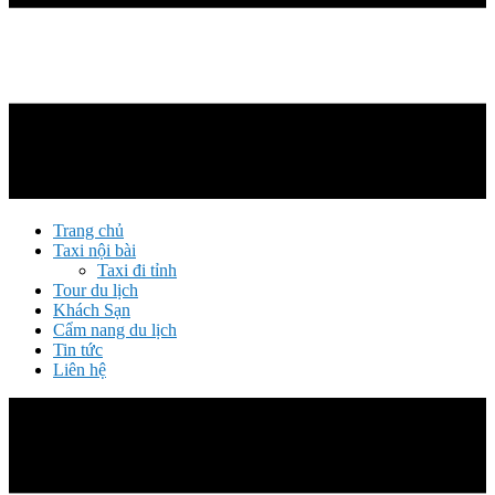
Trang chủ
Taxi nội bài
Taxi đi tỉnh
Tour du lịch
Khách Sạn
Cẩm nang du lịch
Tin tức
Liên hệ