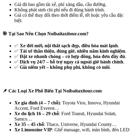
Giá đã bao gồm tài xế, phí xăng dầu, cầu đường.
Không phát sinh chi phí nếu đi đúng hành trình.
Giá có thể thay đổi theo thời điểm lễ, tết hoặc yêu cầu đặc
biệt.
🎯 Tại Sao Nên Chọn Noibaitaxitour.com?
✅
Xe đời mới, nội thất sạch đẹp, điều hòa mát lạnh
.
✅
Tài xế thân thiện, đúng giờ, nhiều năm kinh nghiệm
.
✅
Đặt xe nhanh chóng – có hợp đồng, hóa đơn đầy đủ
.
✅
Dịch vụ 24/7 – hỗ trợ ngay cả ngoài giờ hành chính
.
✅
Giá niêm yết – không phụ phí, không cò mồi
.
📌 Các Loại Xe Phổ Biến Tại Noibaitaxitour.com
Xe gia đình (4 – 7 chỗ)
: Toyota Vios, Innova, Hyundai
Accent, Ford Everest…
Xe du lịch 16 – 29 chỗ
: Ford Transit, Hyundai Solati,
Samco…
Xe 35 – 45 chỗ
: Thaco, Universe, Hyundai County…
Xe Limousine VIP
: Ghế massage, wifi, màn hình, đèn LED